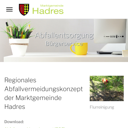
/
Abfallentsorgung
Bürgerservice
Regionales
Abfallvermeidungskonzept
der Marktgemeinde
Hadres
Flurreinigung
Download: